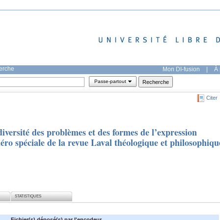
herche
Mon DI-fusion
|
À 
Passe-partout
Citer
diversité des problèmes et des formes de l’expression
ro spéciale de la revue Laval théologique et philosophiqu
STATISTIQUES
Fichier(s) déposé(s) par l'encodeur