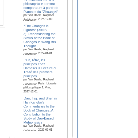
philosophie » comme
comparatum à partir de
Platon et du "Zhuangzi"
par Van Daele, Raphael
2025-12-09
Publication
“The Changes is
Figures” (Xici B,
3).:Reconsidering the
Status of the Book of
Changes in Wang Bi’s
Thought
par Van Daele, Raphael
2027-01-01
Publication
L’Un, l’être, les
principes chez
Damascius:Lecture du
Traité des premiers
principes
par Van Daele, Raphael
Paris, Librairie
Publication
philosophique J. Vrin,
2027-12-01
Dao, Taiji, and Shen in
Han Kangbo's
Commentaries to the
Book of Changes.:A
Contribution to the
Study of Dao-Based
Metaphysics
par Van Daele, Raphael
2026-06-01
Publication