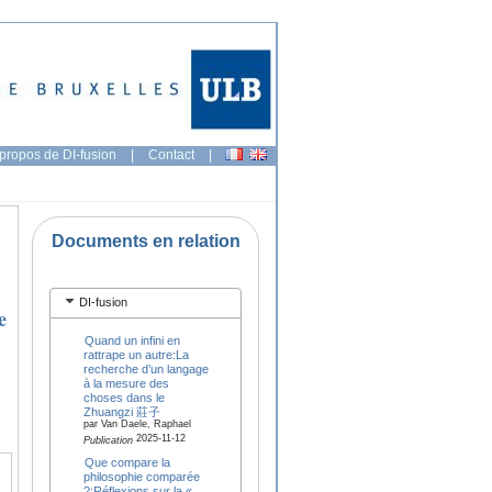
propos de DI-fusion
|
Contact
|
Documents en relation
DI-fusion
e
Quand un infini en
rattrape un autre:La
recherche d’un langage
à la mesure des
choses dans le
Zhuangzi 莊子
par Van Daele, Raphael
2025-11-12
Publication
Que compare la
philosophie comparée
?:Réflexions sur la «