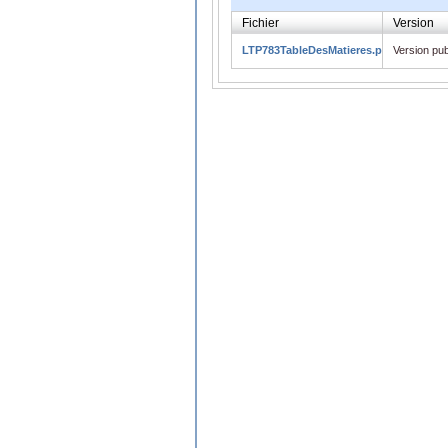
Fichier
Version
LTP783TableDesMatieres.pdf
Version pub