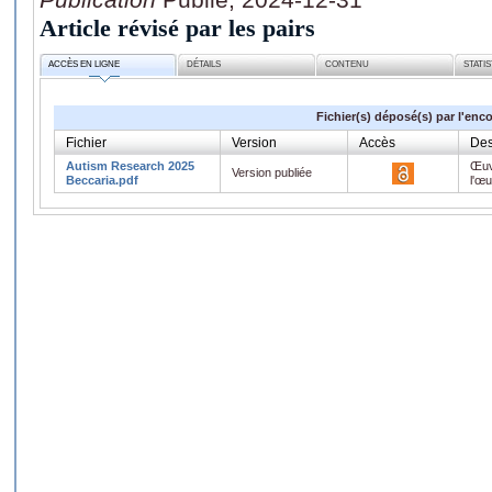
Article révisé par les pairs
ACCÈS EN LIGNE
DÉTAILS
CONTENU
STATI
Fichier(s) déposé(s) par l'enc
Fichier
Version
Accès
Des
Autism Research 2025
Œuv
Version publiée
Beccaria.pdf
l'œ