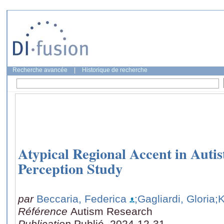
Recherche avancée
|
Historique de recherche
Atypical Regional Accent in Autis
Perception Study
par
Beccaria, Federica
;Gagliardi, Gloria
;
Référence
Autism Research
Publication
Publié, 2024-12-31