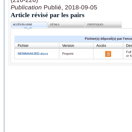
Publication
Publié, 2018-09-05
Article révisé par les pairs
ACCÈS EN LIGNE
DÉTAILS
STATISTIQUES
Fichier(s) déposé(s) par l'enc
Fichier
Version
Accès
Des
Full
NEWMANIJED.docx
Preprint
or f