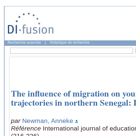
Recherche avancée
|
Historique de recherche
The influence of migration on yo
trajectories in northern Senegal: 
par
Newman, Anneke
Référence
International journal of educati
(216-226)