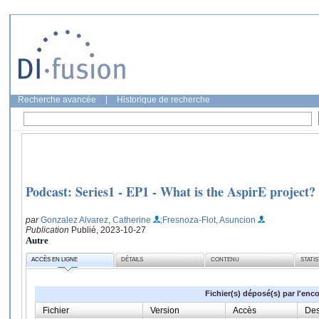
Recherche avancée
|
Historique de recherche
Podcast: Series1 - EP1 - What is the AspirE project?
par
Gonzalez Alvarez, Catherine
;Fresnoza-Flot, Asuncion
Publication
Publié, 2023-10-27
Autre
ACCÈS EN LIGNE
DÉTAILS
CONTENU
STATI
Fichier(s) déposé(s) par l'enc
Fichier
Version
Accès
Des