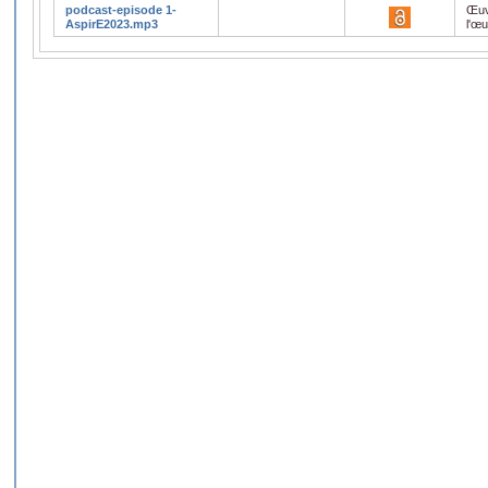
podcast-episode 1-
Œuv
AspirE2023.mp3
l'œ