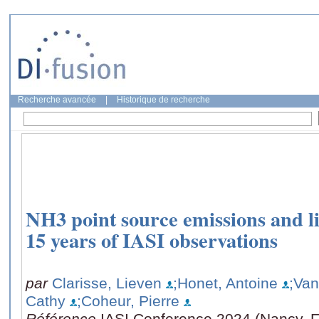
Recherche avancée
|
Historique de recherche
NH3 point source emissions and l
15 years of IASI observations
par
Clarisse, Lieven
;Honet, Antoine
;Va
Cathy
;Coheur, Pierre
Référence
IASI Conference 2024 (Nancy, 