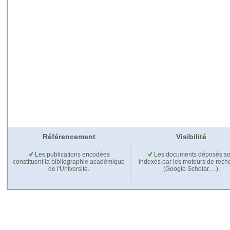
Référencement
Visibilité
Les publications encodées
Les documents déposés so
constituent la bibliographie académique
indexés par les moteurs de rech
de l'Université.
(Google Scholar,…).