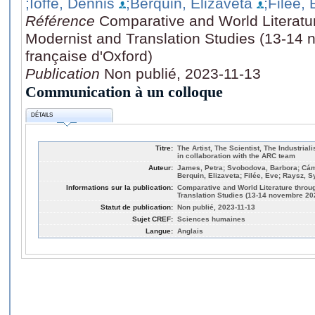
;Ioffe, Dennis
;Berquin, Elizaveta
;Filée,
Référence
Comparative and World Literatu
Modernist and Translation Studies (13-14
française d'Oxford)
Publication
Non publié, 2023-11-13
Communication à un colloque
DÉTAILS
Titre:
The Artist, The Scientist, The Industriali
in collaboration with the ARC team
Auteur:
James, Petra; Svobodova, Barbora; Cámar
Berquin, Elizaveta; Filée, Eve; Raysz, S
Informations sur la publication:
Comparative and World Literature throu
Translation Studies (13-14 novembre 20
Statut de publication:
Non publié, 2023-11-13
Sujet CREF:
Sciences humaines
Langue:
Anglais