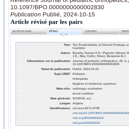
10.1097/BPO.0000000000002830
Publication
Publié, 2024-10-15
Article révisé par les pairs
ACCÈS EN LIGNE
DÉTAILS
CONTENU
STATI
Titre:
The Predictability of Clinical Findings 
Coalition
Auteur:
Nunally, Kianna K.D.; Pigeolet, Manon; M
J.E.; May, Collin; Shore, Benjamin B.J.
Informations sur la publication:
Journal of pediatric orthopedics, 45, 2, 
10.1097/BPO.0000000000002830
Statut de publication:
Publié, 2024-10-15
Sujet CREF:
Pédiatrie
Orthopédie
Hygiène et médecine sportives
Mots-clés:
radiologic evaluation
tarsal coalition
Note générale:
SCOPUS: ar.j
Langue:
Anglais
Identificateurs:
urn:issn:0271-6798
info:doi/10.1097/BPO.00000000000028
info:scp/85208068244
info:pmid/39402832