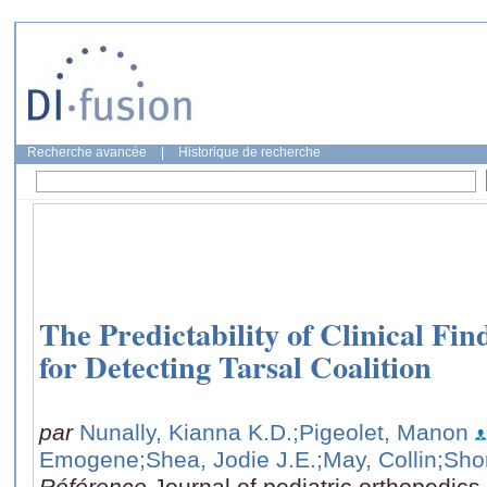
Recherche avancée
|
Historique de recherche
The Predictability of Clinical Fi
for Detecting Tarsal Coalition
par
Nunally, Kianna K.D.
;Pigeolet, Manon
Emogene
;Shea, Jodie J.E.
;May, Collin
;Sho
Référence
Journal of pediatric orthopedics,