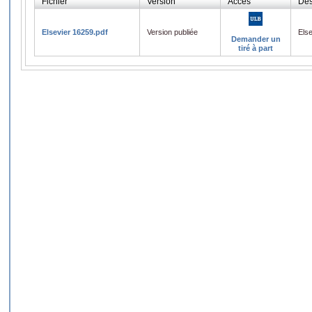
Fichier
Version
Accès
Des
Elsevier 16259.pdf
Version publiée
Els
Demander un
tiré à part