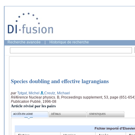
Recherche avancée
|
Historique de recherche
Species doubling and effective lagrangians
par
Tytgat, Michel
;Creutz, Michael
Référence
Nuclear physics. B, Proceedings supplement, 53, page (651-654
Publication
Publié, 1996-08
Article révisé par les pairs
ACCÈS EN LIGNE
DÉTAILS
STATISTIQUES
Fichier importé d'Elsevier