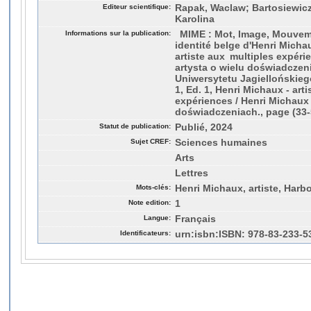
Editeur scientifique:
Rapak, Waclaw; Bartosiewicz
Karolina
Informations sur la publication:
MIME : Mot, Image, Mouvemen
identité belge d'Henri Michau
artiste aux multiples expéri
artysta o wielu doświadcze
Uniwersytetu Jagiellońskieg
1, Ed. 1, Henri Michaux - art
expériences / Henri Michaux 
doświadczeniach., page (33-
Statut de publication:
Publié, 2024
Sujet CREF:
Sciences humaines
Arts
Lettres
Mots-clés:
Henri Michaux, artiste, Harbo
Note edition:
1
Langue:
Français
Identificateurs:
urn:isbn:ISBN: 978-83-233-5