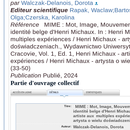
par
Walczak-Delanois, Dorota
Editeur scientifique
Rapak, Waclaw
;Barto
Olga
;Czerska, Karolina
Référence
MIME : Mot, Image, Mouvement, 
identité belge d'Henri Michaux. In : Henri 
multiples expériences / Henri Michaux - art
doświadczeniach., Wydawnictwo Uniwersyte
Cracovie, Vol. 1, Ed. 1, Henri Michaux - art
expériences / Henri Michaux - artysta o wi
(33-50)
Publication
Publié, 2024
Partie d'ouvrage collectif
ACCÈS EN LIGNE
DÉTAILS
STATISTIQUES
Titre:
MIME : Mot, Image, Mouvemen
identité belge d'Henri Michau
artiste aux multiples expéri
artysta o wielu doświadczen
Auteur:
Walczak-Delanois, Dorota