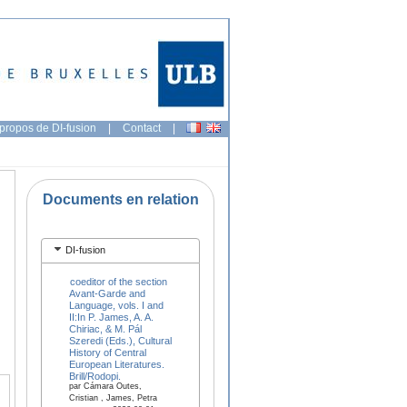
propos de DI-fusion
|
Contact
|
Documents en relation
DI-fusion
coeditor of the section
Avant-Garde and
Language, vols. I and
II:In P. James, A. A.
Chiriac, & M. Pál
Szeredi (Eds.), Cultural
History of Central
European Literatures.
Brill/Rodopi.
par Cámara Outes,
Cristian , James, Petra