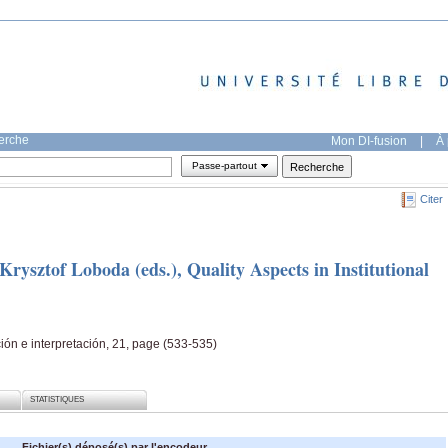
herche
Mon DI-fusion
|
À 
Passe-partout
Citer
rysztof Loboda (eds.), Quality Aspects in Institutional
ón e interpretación, 21, page (533-535)
STATISTIQUES
Fichier(s) déposé(s) par l'encodeur