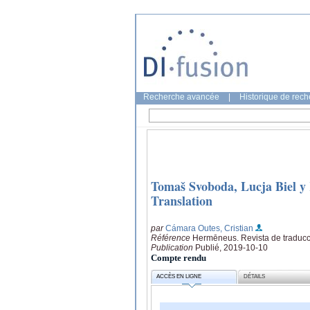
Recherche avancée
|
Historique de rec
Tomaš Svoboda, Lucja Biel y K
Translation
par
Cámara Outes, Cristian
Référence
Hermēneus. Revista de traducci
Publication
Publié, 2019-10-10
Compte rendu
ACCÈS EN LIGNE
DÉTAILS