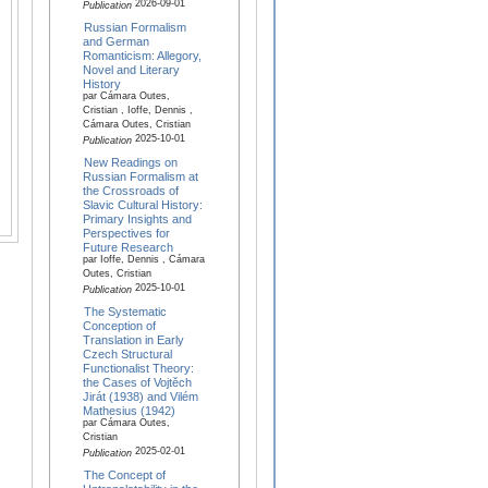
2026-09-01
Publication
Russian Formalism
and German
Romanticism: Allegory,
Novel and Literary
History
par Cámara Outes,
Cristian , Ioffe, Dennis ,
Cámara Outes, Cristian
2025-10-01
Publication
New Readings on
Russian Formalism at
the Crossroads of
Slavic Cultural History:
Primary Insights and
Perspectives for
Future Research
par Ioffe, Dennis , Cámara
Outes, Cristian
2025-10-01
Publication
The Systematic
Conception of
Translation in Early
Czech Structural
Functionalist Theory:
the Cases of Vojtěch
Jirát (1938) and Vilém
Mathesius (1942)
par Cámara Outes,
Cristian
2025-02-01
Publication
The Concept of