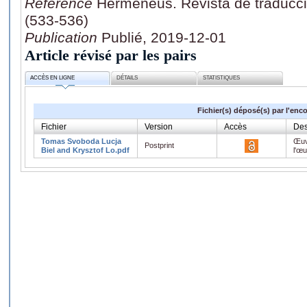
Référence
Hermēneus. Revista de traducció
(533-536)
Publication
Publié, 2019-12-01
Article révisé par les pairs
ACCÈS EN LIGNE
DÉTAILS
STATISTIQUES
Fichier(s) déposé(s) par l'enc
Fichier
Version
Accès
Des
Tomas Svoboda Lucja
Œuv
Postprint
Biel and Krysztof Lo.pdf
l'œ