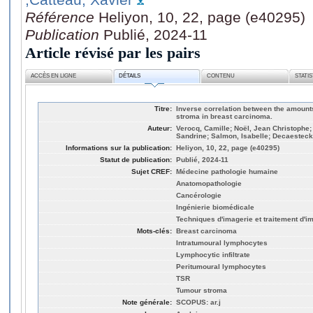
Référence
Heliyon, 10, 22, page (e40295)
Publication
Publié, 2024-11
Article révisé par les pairs
ACCÈS EN LIGNE
DÉTAILS
CONTENU
STATI
Titre:
Inverse correlation between the amounts
stroma in breast carcinoma.
Auteur:
Verocq, Camille; Noël, Jean Christophe;
Sandrine; Salmon, Isabelle; Decaestecke
Informations sur la publication:
Heliyon, 10, 22, page (e40295)
Statut de publication:
Publié, 2024-11
Sujet CREF:
Médecine pathologie humaine
Anatomopathologie
Cancérologie
Ingénierie biomédicale
Techniques d'imagerie et traitement d'i
Mots-clés:
Breast carcinoma
Intratumoural lymphocytes
Lymphocytic infiltrate
Peritumoural lymphocytes
TSR
Tumour stroma
Note générale:
SCOPUS: ar.j