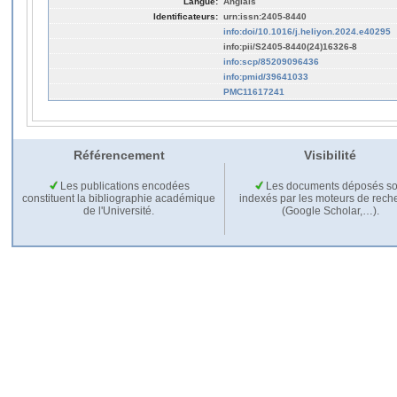
Langue:
Anglais
Identificateurs:
urn:issn:2405-8440
info:doi/10.1016/j.heliyon.2024.e40295
info:pii/S2405-8440(24)16326-8
info:scp/85209096436
info:pmid/39641033
PMC11617241
Référencement
Visibilité
Les publications encodées
Les documents déposés so
constituent la bibliographie académique
indexés par les moteurs de rech
de l'Université.
(Google Scholar,…).