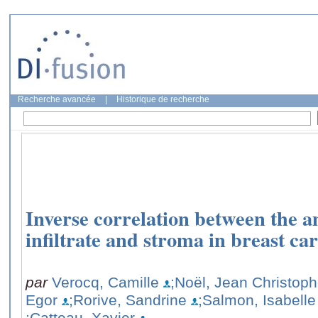
Recherche avancée
|
Historique de recherche
Inverse correlation between the 
infiltrate and stroma in breast ca
par
Verocq, Camille
;Noël, Jean Christop
Egor
;Rorive, Sandrine
;Salmon, Isabelle
;Catteau, Xavier