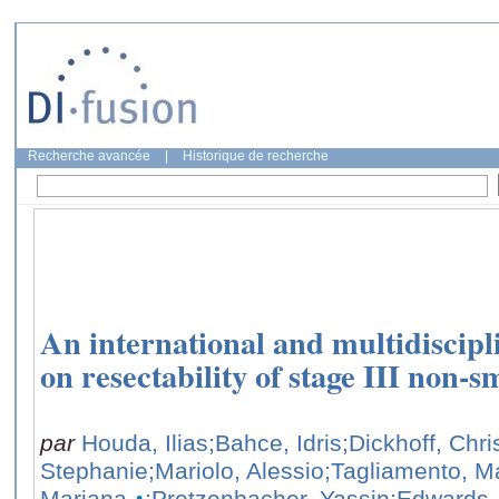
Recherche avancée
|
Historique de recherche
An international and multidisci
on resectability of stage III non-s
par
Houda, Ilias
;Bahce, Idris
;Dickhoff, Chri
Stephanie
;Mariolo, Alessio
;Tagliamento, M
Mariana
;Pretzenbacher, Yassin
;Edwards,