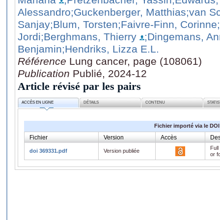
Alessandro
;Guckenberger, Matthias
;van Sc
Sanjay
;Blum, Torsten
;Faivre-Finn, Corinne
Jordi
;Berghmans, Thierry
;Dingemans, An
Benjamin
;Hendriks, Lizza E.L.
Référence
Lung cancer, page (108061)
Publication
Publié, 2024-12
Article révisé par les pairs
ACCÈS EN LIGNE
DÉTAILS
CONTENU
STATI
Fichier importé via le DOI
Fichier
Version
Accès
Des
Full
doi 369331.pdf
Version publiée
or f