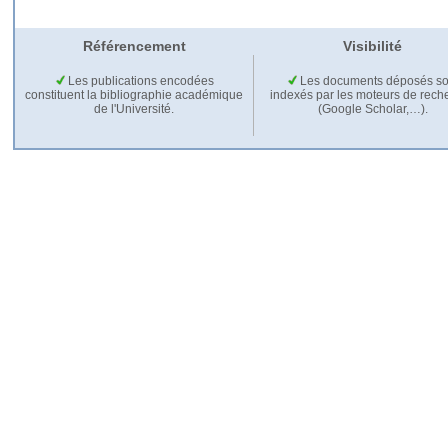
Référencement
Visibilité
Les publications encodées
Les documents déposés so
constituent la bibliographie académique
indexés par les moteurs de rech
de l'Université.
(Google Scholar,…).