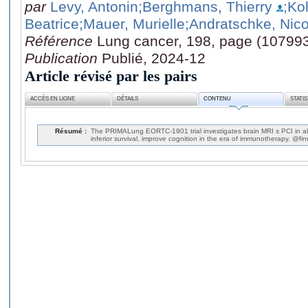
par
Levy, Antonin
;Berghmans, Thierry
;Ko
Beatrice
;Mauer, Murielle
;Andratschke, Nic
Référence
Lung cancer, 198, page (10799
Publication
Publié, 2024-12
Article révisé par les pairs
ACCÈS EN LIGNE
DÉTAILS
CONTENU
STATI
Résumé :
The PRIMALung EORTC-1901 trial investigates brain MRI ± PCI in all
inferior survival, improve cognition in the era of immunotherapy. @fi