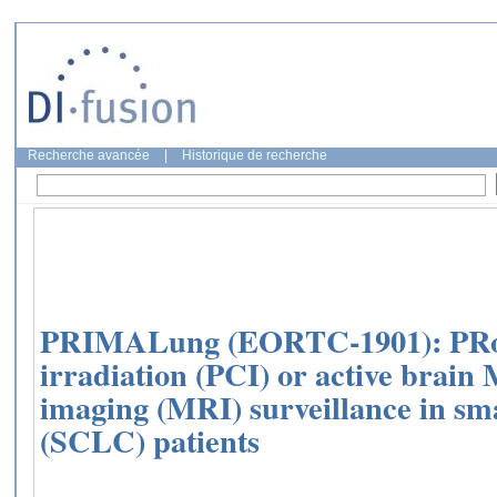
Recherche avancée
|
Historique de recherche
PRIMALung (EORTC-1901): PRoph
irradiation (PCI) or active brai
imaging (MRI) surveillance in sma
(SCLC) patients