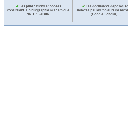
Les publications encodées
Les documents déposés so
constituent la bibliographie académique
indexés par les moteurs de rech
de l'Université.
(Google Scholar,…).