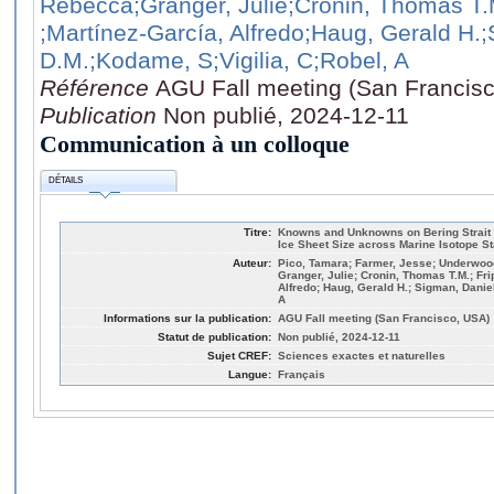
Rebecca
;Granger, Julie
;Cronin, Thomas T.
;Martínez-García, Alfredo
;Haug, Gerald H.
;
D.M.
;Kodame, S
;Vigilia, C
;Robel, A
Référence
AGU Fall meeting (San Francis
Publication
Non publié, 2024-12-11
Communication à un colloque
DÉTAILS
Titre:
Knowns and Unknowns on Bering Strait R
Ice Sheet Size across Marine Isotope St
Auteur:
Pico, Tamara; Farmer, Jesse; Underwoo
Granger, Julie; Cronin, Thomas T.M.; Fri
Alfredo; Haug, Gerald H.; Sigman, Daniel
A
Informations sur la publication:
AGU Fall meeting (San Francisco, USA)
Statut de publication:
Non publié, 2024-12-11
Sujet CREF:
Sciences exactes et naturelles
Langue:
Français