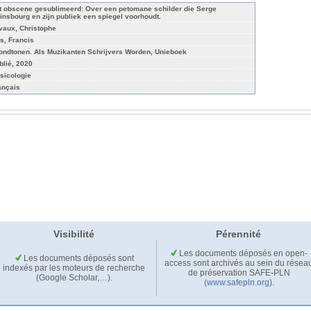
t obscene gesublimeerd: Over een petomane schilder die Serge
insbourg en zijn publiek een spiegel voorhoudt.
vaux, Christophe
s, Francis
ondtonen. Als Muzikanten Schrijvers Worden, Unieboek
blié, 2020
sicologie
ançais
Visibilité
Pérennité
Les documents déposés en open-
Les documents déposés sont
access sont archivés au sein du résea
indexés par les moteurs de recherche
de préservation SAFE-PLN
(Google Scholar,…).
(www.safepln.org)
.