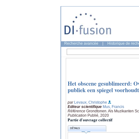
Recherche avancée
|
Historique de rec
Het obscene gesublimeerd: Ov
publiek een spiegel voorhoudt
par
Levaux, Christophe
Editeur scientifique
Mus, Francis
Référence
Grondtonen. Als Muzikanten Sc
Publication
Publié, 2020
Partie d'ouvrage collectif
DÉTAILS