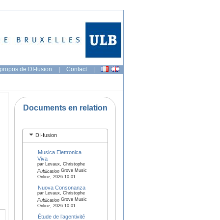
propos de DI-fusion
|
Contact
|
Documents en relation
DI-fusion
Musica Elettronica
Viva
par Levaux, Christophe
Grove Music
Publication
Online, 2026-10-01
Nuova Consonanza
par Levaux, Christophe
Grove Music
Publication
Online, 2026-10-01
Étude de l’agentivité