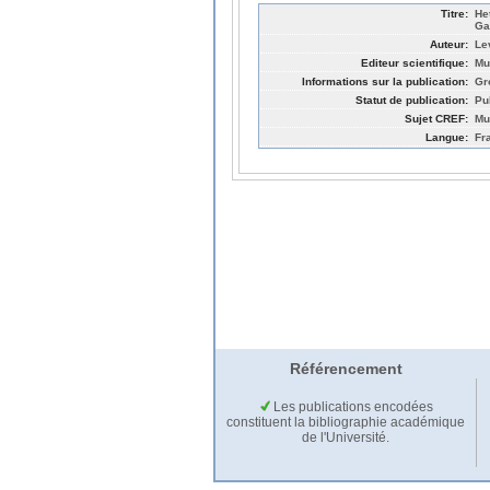
Titre:
He
Ga
Auteur:
Le
Editeur scientifique:
Mu
Informations sur la publication:
Gr
Statut de publication:
Pu
Sujet CREF:
Mu
Langue:
Fr
Référencement
Les publications encodées
constituent la bibliographie académique
de l'Université.