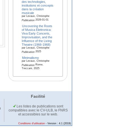
des technologies,
institutions et concepts
dans la création
musicale
par Levaux, Christophe
2026-01-01
Publication
Uncovering the Roots
of Musica Elettronica:
Viva Early Concerts,
Improvisation, and the
Influence of the Living
Theatre (1966-1968)
par Levaux, Christophe
2025
Publication
Minimalismo
par Levaux, Christophe
Rome,
Publication
Treccani, 2025
Facilité
Les listes de publications sont
u
compatibles avec le CV-ULB, le FNRS
et accessibles sur le web.
Conditions d'utilisation
- Version : 4.1 (2019)