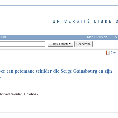
herche
Mon DI-fusion
|
À 
Passe-partout
Citer
er een petomane schilder die Serge Gainsbourg en zijn
.
hrijvers Worden, Unieboek