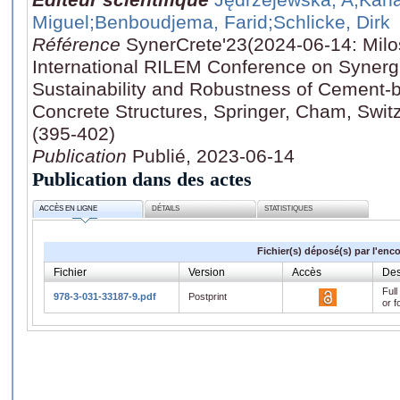
Miguel
;Benboudjema, Farid
;Schlicke, Dirk
Référence
SynerCrete'23(2024-06-14: Milos
International RILEM Conference on Synergi
Sustainability and Robustness of Cement-
Concrete Structures, Springer, Cham, Switz
(395-402)
Publication
Publié, 2023-06-14
Publication dans des actes
ACCÈS EN LIGNE
DÉTAILS
STATISTIQUES
Fichier(s) déposé(s) par l'enc
Fichier
Version
Accès
Des
Full
978-3-031-33187-9.pdf
Postprint
or f