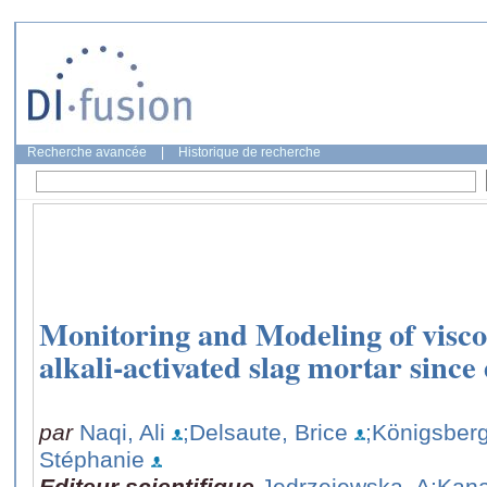
Recherche avancée
|
Historique de recherche
Monitoring and Modeling of visco-e
alkali-activated slag mortar since 
par
Naqi, Ali
;Delsaute, Brice
;Königsber
Stéphanie
Editeur scientifique
Jędrzejewska, A
;Kana