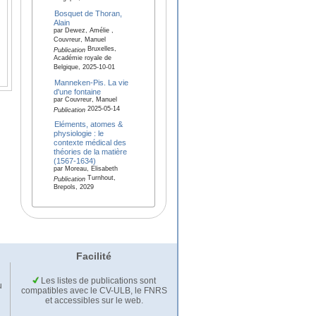
Bosquet de Thoran,
Alain
par Dewez, Amélie ,
Couvreur, Manuel
Bruxelles,
Publication
Académie royale de
Belgique, 2025-10-01
Manneken-Pis. La vie
d'une fontaine
par Couvreur, Manuel
2025-05-14
Publication
Eléments, atomes &
physiologie : le
contexte médical des
théories de la matière
(1567-1634)
par Moreau, Elisabeth
Turnhout,
Publication
Brepols, 2029
Facilité
Les listes de publications sont
u
compatibles avec le CV-ULB, le FNRS
et accessibles sur le web.