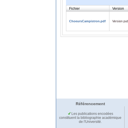
Fichier
Version
ChoeursCampistron.pdf
Version pub
Référencement
Les publications encodées
constituent la bibliographie académique
de l'Université.