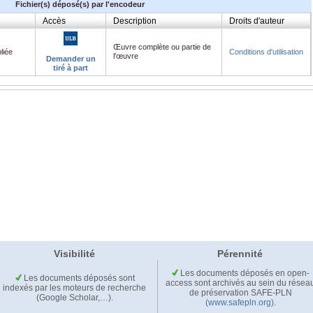
Fichier(s) déposé(s) par l'encodeur
Accès
Description
Droits d'auteur
Œuvre complète ou partie de
liée
Conditions d'utilisation
l'œuvre
Demander un
tiré à part
Visibilité
Pérennité
Les documents déposés en open-
Les documents déposés sont
access sont archivés au sein du résea
indexés par les moteurs de recherche
de préservation SAFE-PLN
(Google Scholar,…).
(www.safepln.org)
.