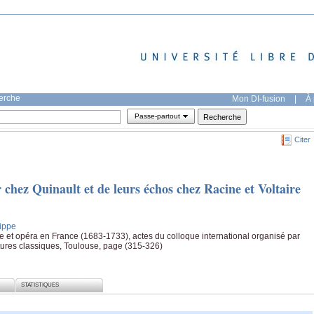
herche
Mon DI-fusion
|
À 
Passe-partout
Citer
chez Quinault et de leurs échos chez Racine et Voltaire
lippe
ie et opéra en France (1683-1733), actes du colloque international organisé par
ratures classiques, Toulouse, page (315-326)
STATISTIQUES