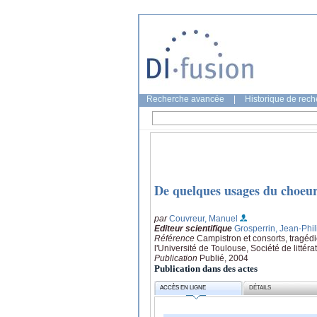
Recherche avancée
|
Historique de rec
De quelques usages du choeur 
par
Couvreur, Manuel
Editeur scientifique
Grosperrin, Jean-Phi
Référence
Campistron et consorts, tragéd
l'Université de Toulouse, Société de litté
Publication
Publié, 2004
Publication dans des actes
ACCÈS EN LIGNE
DÉTAILS