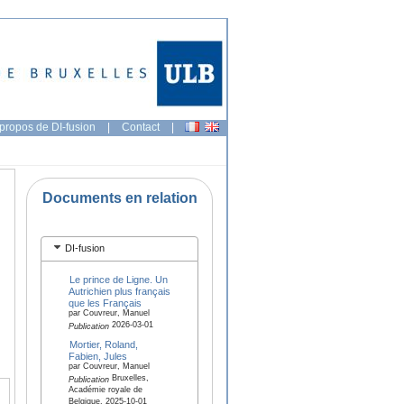
propos de DI-fusion
|
Contact
|
Documents en relation
DI-fusion
Le prince de Ligne. Un
Autrichien plus français
que les Français
par Couvreur, Manuel
2026-03-01
Publication
Mortier, Roland,
Fabien, Jules
par Couvreur, Manuel
Bruxelles,
Publication
Académie royale de
Belgique, 2025-10-01