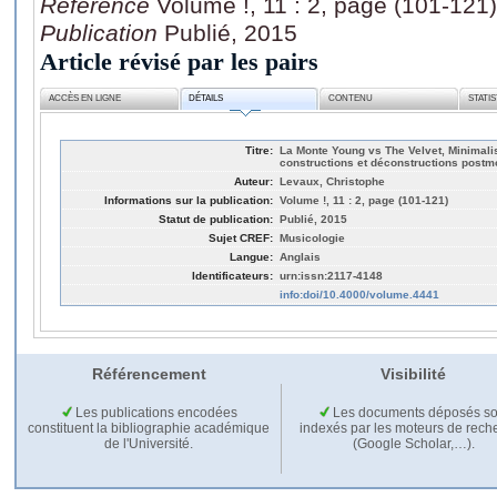
Référence
Volume !, 11 : 2, page (101-121)
Publication
Publié, 2015
Article révisé par les pairs
ACCÈS EN LIGNE
DÉTAILS
CONTENU
STATI
Titre:
La Monte Young vs The Velvet, Minimali
constructions et déconstructions post
Auteur:
Levaux, Christophe
Informations sur la publication:
Volume !, 11 : 2, page (101-121)
Statut de publication:
Publié, 2015
Sujet CREF:
Musicologie
Langue:
Anglais
Identificateurs:
urn:issn:2117-4148
info:doi/10.4000/volume.4441
Référencement
Visibilité
Les publications encodées
Les documents déposés so
constituent la bibliographie académique
indexés par les moteurs de rech
de l'Université.
(Google Scholar,…).