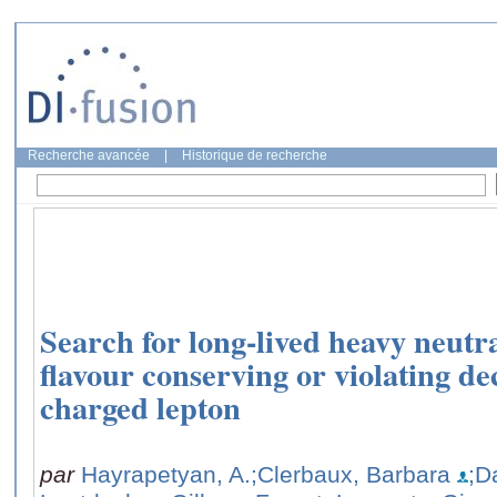
Recherche avancée
|
Historique de recherche
Search for long-lived heavy neutra
flavour conserving or violating dec
charged lepton
par
Hayrapetyan, A.
;Clerbaux, Barbara
;D