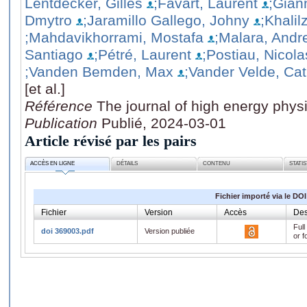
Lentdecker, Gilles
;Favart, Laurent
;Gian
Dmytro
;Jaramillo Gallego, Johny
;Khalil
;Mahdavikhorrami, Mostafa
;Malara, Andr
Santiago
;Pétré, Laurent
;Postiau, Nicola
;Vanden Bemden, Max
;Vander Velde, Cat
[et al.]
Référence
The journal of high energy physi
Publication
Publié, 2024-03-01
Article révisé par les pairs
ACCÈS EN LIGNE
DÉTAILS
CONTENU
STATI
Fichier importé via le DOI
Fichier
Version
Accès
Des
Full
doi 369003.pdf
Version publiée
or f