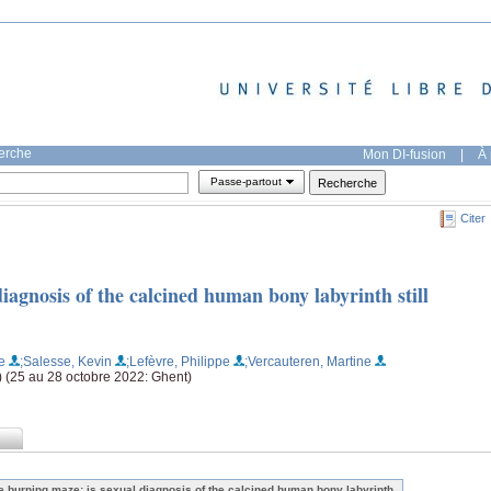
herche
Mon DI-fusion
|
À 
Passe-partout
Citer
iagnosis of the calcined human bony labyrinth still
e
;Salesse, Kevin
;Lefèvre, Philippe
;Vercauteren, Martine
 (25 au 28 octobre 2022: Ghent)
e burning maze: is sexual diagnosis of the calcined human bony labyrinth