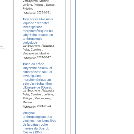
Vercauteren, Martine ,
Lefèvre, Philippe , Santos,
Frédéric
2025-10-31
Publication
Peu accessible mais
loquace : récentes
investigations
morphométriques du
labyrinthe osseux en
anthropologie
biologique
par Boucherie, Alexandra ,
Polet, Caroline ,
Vercauteren, Martine
2024-10-17
Publication
Base du crâne,
labyrinthe osseux et
dimorphisme sexuel :
investigation
morphométrique au
sein d’un échantillon
d’Europe de l’Ouest.
par Boucherie, Alexandra ,
Polet, Caroline , Lefèvre,
Philippe , Vercauteren,
Martine
2024-01-24
Publication
Analyse
anthropologique des
victimes non identifiées
de la catastrophe
minière du Bois du
Cazier (1956,