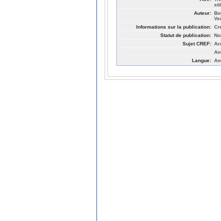
sti
Auteur:
Bo
Ve
Informations sur la publication:
Cr
Statut de publication:
No
Sujet CREF:
Ar
An
Langue:
An