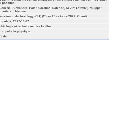
ll possible?
ucherie, Alexandra; Polet, Caroline; Salesse, Kevin; Lefèvre, Philippe;
rcauteren, Martine
emation in Archaeology (CIA) (25 au 28 octobre 2022: Ghent)
n publié, 2022-10-27
chéologie et techniques des fouilles
thropologie physique
glais