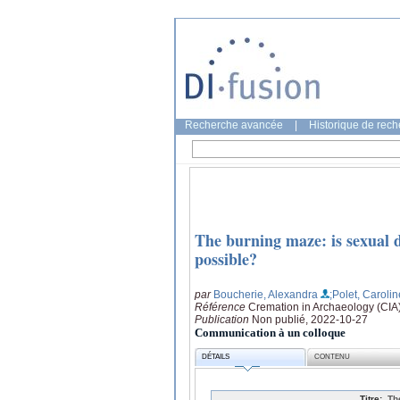
Recherche avancée
|
Historique de rec
The burning maze: is sexual d
possible?
par
Boucherie, Alexandra
;Polet, Carolin
Référence
Cremation in Archaeology (CIA)
Publication
Non publié, 2022-10-27
Communication à un colloque
DÉTAILS
CONTENU
Titre:
Th