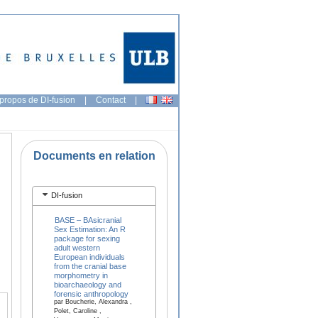
propos de DI-fusion
|
Contact
|
Documents en relation
DI-fusion
BASE – BAsicranial
Sex Estimation: An R
package for sexing
adult western
European individuals
from the cranial base
morphometry in
bioarchaeology and
forensic anthropology
par Boucherie, Alexandra ,
Polet, Caroline ,