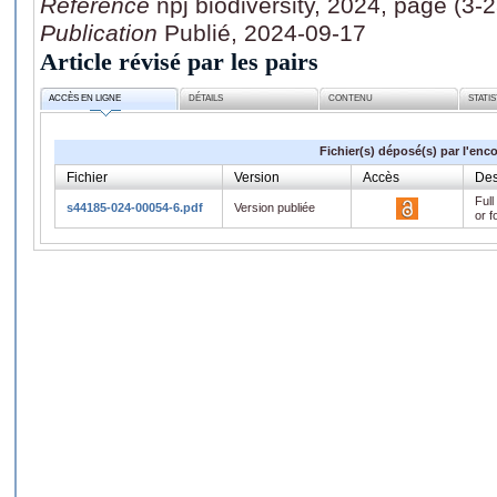
Référence
npj biodiversity, 2024, page (3-2
Publication
Publié, 2024-09-17
Article révisé par les pairs
ACCÈS EN LIGNE
DÉTAILS
CONTENU
STATI
Fichier(s) déposé(s) par l'enc
Fichier
Version
Accès
Des
Full
s44185-024-00054-6.pdf
Version publiée
or f