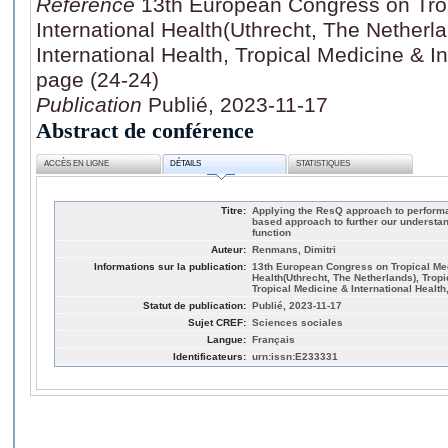
Référence
13th European Congress on Tro
International Health(Uthrecht, The Netherl
International Health, Tropical Medicine & In
page (24-24)
Publication
Publié, 2023-11-17
Abstract de conférence
ACCÈS EN LIGNE
DÉTAILS
STATISTIQUES
Titre:
Applying the ResQ approach to performa
based approach to further our understa
function
Auteur:
Renmans, Dimitri
Informations sur la publication:
13th European Congress on Tropical Med
Health(Uthrecht, The Netherlands), Tropi
Tropical Medicine & International Health,
Statut de publication:
Publié, 2023-11-17
Sujet CREF:
Sciences sociales
Langue:
Français
Identificateurs:
urn:issn:E233331