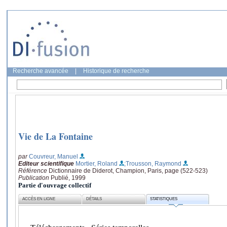
Recherche avancée
|
Historique de recherche
Vie de La Fontaine
par
Couvreur, Manuel
Editeur scientifique
Mortier, Roland
;Trousson, Raymond
Référence
Dictionnaire de Diderot, Champion, Paris, page (522-523)
Publication
Publié, 1999
Partie d'ouvrage collectif
ACCÈS EN LIGNE
DÉTAILS
STATISTIQUES