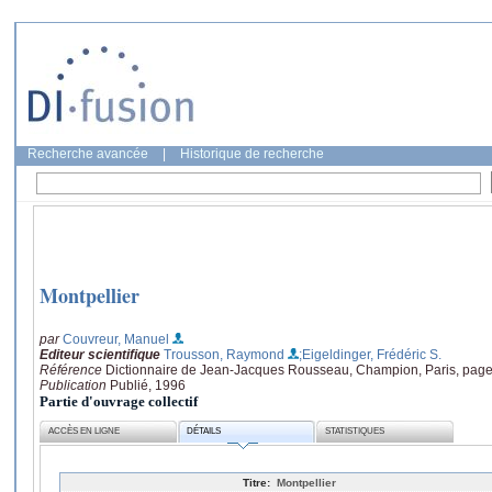
Recherche avancée
|
Historique de recherche
Montpellier
par
Couvreur, Manuel
Editeur scientifique
Trousson, Raymond
;Eigeldinger, Frédéric S.
Référence
Dictionnaire de Jean-Jacques Rousseau, Champion, Paris, page
Publication
Publié, 1996
Partie d'ouvrage collectif
ACCÈS EN LIGNE
DÉTAILS
STATISTIQUES
Titre:
Montpellier