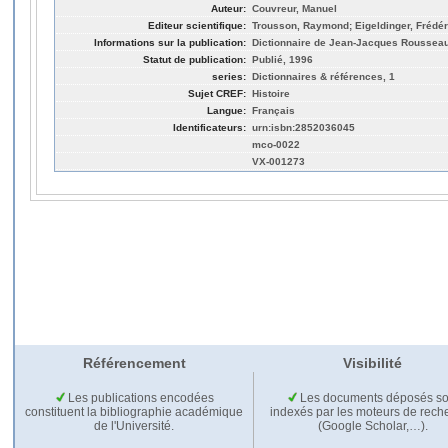
Auteur:
Couvreur, Manuel
Editeur scientifique:
Trousson, Raymond; Eigeldinger, Frédér
Informations sur la publication:
Dictionnaire de Jean-Jacques Rousseau
Statut de publication:
Publié, 1996
series:
Dictionnaires & références, 1
Sujet CREF:
Histoire
Langue:
Français
Identificateurs:
urn:isbn:2852036045
mco-0022
VX-001273
Référencement
Visibilité
Les publications encodées
Les documents déposés so
constituent la bibliographie académique
indexés par les moteurs de rech
de l'Université.
(Google Scholar,…).