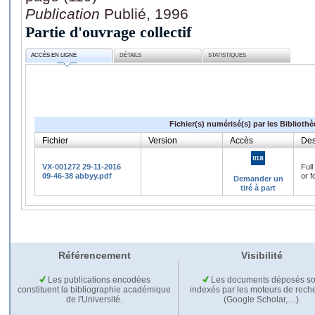
Publication
Publié, 1996
Partie d'ouvrage collectif
ACCÈS EN LIGNE
DÉTAILS
STATISTIQUES
Fichier(s) numérisé(s) par les Biblioth
Fichier
Version
Accès
Des
VX-001272 29-11-2016
Full
09-46-38 abbyy.pdf
or f
Demander un
tiré à part
Référencement
Visibilité
Les publications encodées
Les documents déposés so
constituent la bibliographie académique
indexés par les moteurs de rech
de l'Université.
(Google Scholar,…).