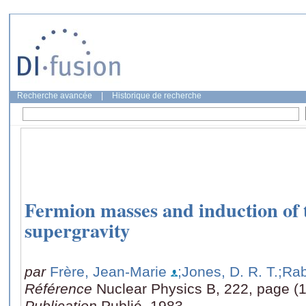
Recherche avancée
|
Historique de recherche
Fermion masses and induction of 
supergravity
par
Frère, Jean-Marie
;Jones, D. R. T.
;Rab
Référence
Nuclear Physics B, 222, page (1
Publication
Publié, 1983