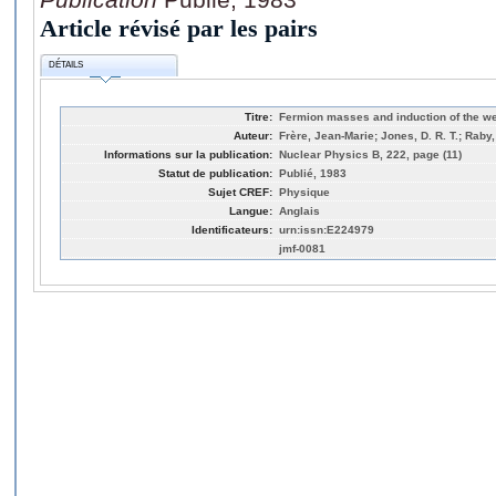
Article révisé par les pairs
DÉTAILS
Titre:
Fermion masses and induction of the w
Auteur:
Frère, Jean-Marie; Jones, D. R. T.; Raby,
Informations sur la publication:
Nuclear Physics B, 222, page (11)
Statut de publication:
Publié, 1983
Sujet CREF:
Physique
Langue:
Anglais
Identificateurs:
urn:issn:E224979
jmf-0081