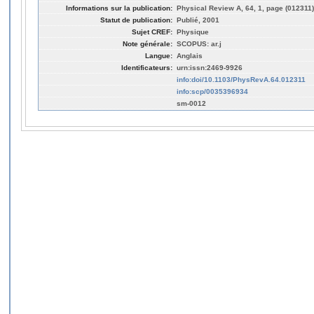
Informations sur la publication:
Physical Review A, 64, 1, page (012311)
Statut de publication:
Publié, 2001
Sujet CREF:
Physique
Note générale:
SCOPUS: ar.j
Langue:
Anglais
Identificateurs:
urn:issn:2469-9926
info:doi/10.1103/PhysRevA.64.012311
info:scp/0035396934
sm-0012