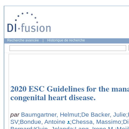
Recherche avancée
|
Historique de recherche
2020 ESC Guidelines for the man
congenital heart disease.
par
Baumgartner, Helmut
;De Backer, Julie
SV
;Bondue, Antoine
;Chessa, Massimo
;D
Bernard
;Kluin, Jolanda
;Lang, Irene M.
;Mei