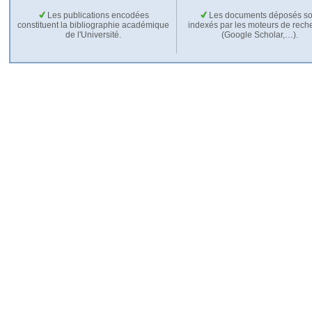
Les publications encodées
Les documents déposés so
constituent la bibliographie académique
indexés par les moteurs de rech
de l'Université.
(Google Scholar,…).