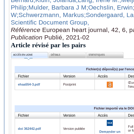
Philip
;Mulder, Barbara J M
;Oechslin, Erwin
W
;Schwerzmann, Markus
;Sondergaard, La
Scientific Document Group,
Référence
European heart journal, 42, 6, 
Publication
Publié, 2021-02
Article révisé par les pairs
ACCÈS EN LIGNE
DÉTAILS
STATISTIQUES
Fichier(s) déposé(s) par l'enc
Fichier
Version
Accès
Des
Œuv
ehaa554-3.pdf
Postprint
l'œ
Fichier importé via le DOI
Fichier
Version
Accès
Des
Full
doi 362442.pdf
Version publiée
or f
Demander un