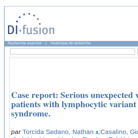
Recherche avancée
|
Historique de recherche
Case report: Serious unexpected v
patients with lymphocytic variant
syndrome.
par
Torcida Sedano, Nathan
;Casalino, Gi