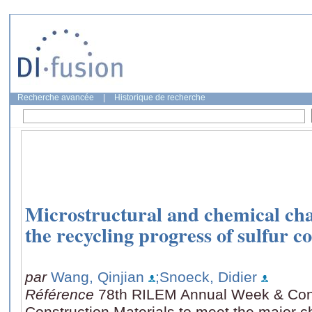
Recherche avancée
|
Historique de recherche
Microstructural and chemical cha
the recycling progress of sulfur c
par
Wang, Qinjian
;Snoeck, Didier
Référence
78th RILEM Annual Week & Con
Construction Materials to meet the major c