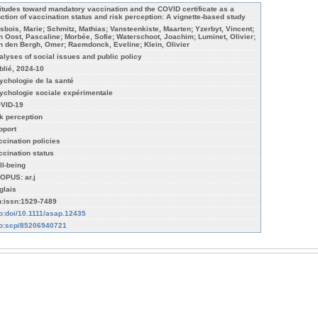
titudes toward mandatory vaccination and the COVID certificate as a
nction of vaccination status and risk perception: A vignette‐based study
isbois, Marie; Schmitz, Mathias; Vansteenkiste, Maarten; Yzerbyt, Vincent;
n Oost, Pascaline; Morbée, Sofie; Waterschoot, Joachim; Luminet, Olivier;
n den Bergh, Omer; Raemdonck, Eveline; Klein, Olivier
alyses of social issues and public policy
blié, 2024-10
ychologie de la santé
ychologie sociale expérimentale
VID-19
sk perception
pport
ccination policies
ccination status
ll-being
OPUS: ar.j
glais
n:issn:1529-7489
fo:doi/10.1111/asap.12435
fo:scp/85206940721