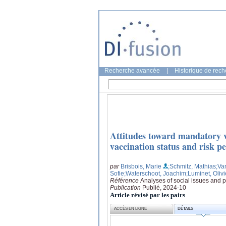
Recherche avancée
|
Historique de rec
Attitudes toward mandatory v
vaccination status and risk p
par
Brisbois, Marie
;Schmitz, Mathias
;Va
Sofie
;Waterschoot, Joachim
;Luminet, Olivi
Référence
Analyses of social issues and p
Publication
Publié, 2024-10
Article révisé par les pairs
ACCÈS EN LIGNE
DÉTAILS