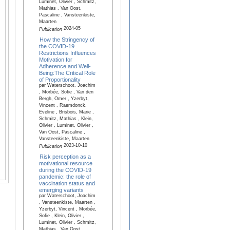
Luminet, Olivier , Schmitz,
Mathias , Van Oost,
Pascaline , Vansteenkiste,
Maarten
2024-05
Publication
How the Stringency of
the COVID-19
Restrictions Influences
Motivation for
Adherence and Well-
Being:The Critical Role
of Proportionality
par Waterschoot, Joachim
, Morbée, Sofie , Van den
Bergh, Omer , Yzerbyt,
Vincent , Raemdonck,
Eveline , Brisbois, Marie ,
Schmitz, Mathias , Klein,
Olivier , Luminet, Olivier ,
Van Oost, Pascaline ,
Vansteenkiste, Maarten
2023-10-10
Publication
Risk perception as a
motivational resource
during the COVID-19
pandemic: the role of
vaccination status and
emerging variants
par Waterschoot, Joachim
, Vansteenkiste, Maarten ,
Yzerbyt, Vincent , Morbée,
Sofie , Klein, Olivier ,
Luminet, Olivier , Schmitz,
Mathias , Van Oost,