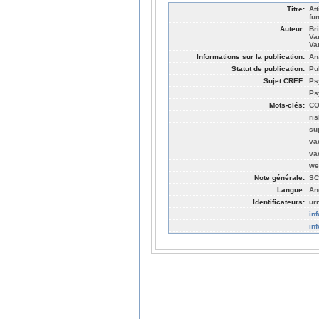
Titre:
At
fu
Auteur:
Br
Va
Va
Informations sur la publication:
An
Statut de publication:
Pu
Sujet CREF:
Ps
Ps
Mots-clés:
CO
ri
su
va
va
we
Note générale:
SC
Langue:
An
Identificateurs:
ur
in
in