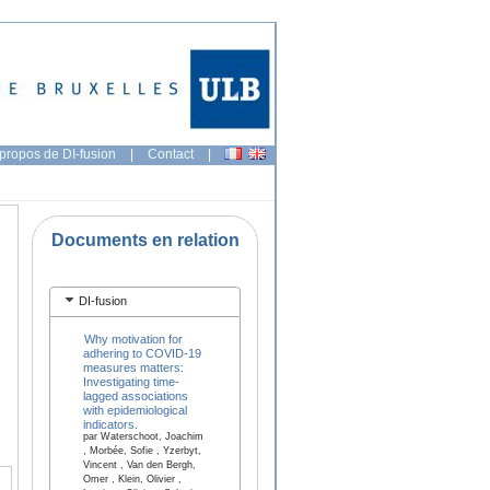
propos de DI-fusion
|
Contact
|
Documents en relation
DI-fusion
Why motivation for
adhering to COVID-19
measures matters:
Investigating time-
lagged associations
with epidemiological
indicators.
par Waterschoot, Joachim
, Morbée, Sofie , Yzerbyt,
Vincent , Van den Bergh,
Omer , Klein, Olivier ,