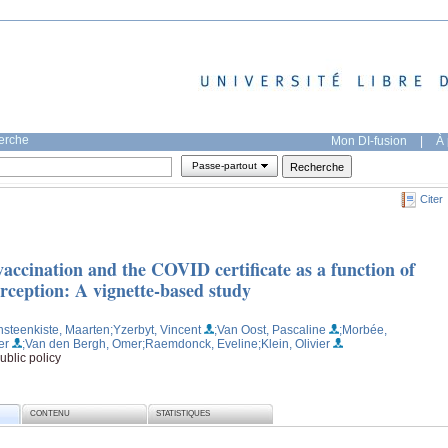
herche
Mon DI-fusion
|
À 
Passe-partout
Citer
accination and the COVID certificate as a function of
erception: A vignette‐based study
nsteenkiste, Maarten
;Yzerbyt, Vincent
;Van Oost, Pascaline
;Morbée,
er
;Van den Bergh, Omer
;Raemdonck, Eveline
;Klein, Olivier
ublic policy
CONTENU
STATISTIQUES