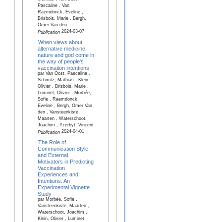
Pascaline , Van
Raemdonck, Eveline ,
Brisbois, Marie , Bergh,
Omer Van den
2024-03-07
Publication
When views about
alternative medicine,
nature and god come in
the way of people's
vaccination intentions
par Van Oost, Pascaline ,
Schmitz, Mathias , Klein,
Olivier , Brisbois, Marie ,
Luminet, Olivier , Morbée,
Sofie , Raemdonck,
Eveline , Bergh, Omer Van
den , Vansteenkiste,
Maarten , Waterschoot,
Joachim , Yzerbyt, Vincent
2024-04-01
Publication
The Role of
Communication Style
and External
Motivators in Predicting
Vaccination
Experiences and
Intentions: An
Experimental Vignette
Study
par Morbée, Sofie ,
Vansteenkiste, Maarten ,
Waterschoot, Joachim ,
Klein, Olivier , Luminet,