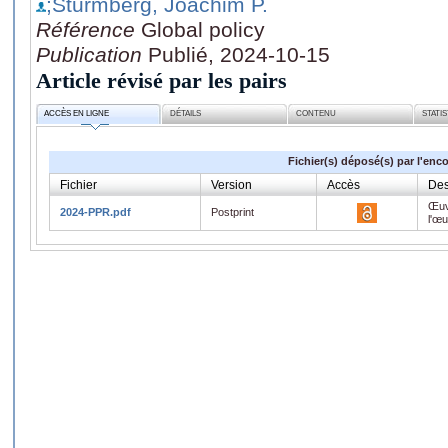
;Sturmberg, Joachim P.
Référence
Global policy
Publication
Publié, 2024-10-15
Article révisé par les pairs
ACCÈS EN LIGNE
DÉTAILS
CONTENU
STATI
Fichier(s) déposé(s) par l'enc
Fichier
Version
Accès
Des
Œuv
2024-PPR.pdf
Postprint
l'œ