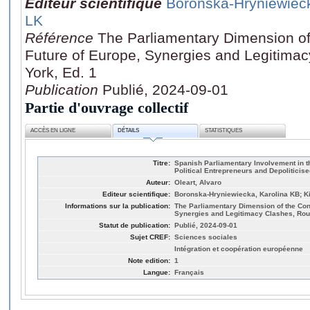
Editeur scientifique
Boronska-Hryniewieck
LK
Référence
The Parliamentary Dimension of
Future of Europe, Synergies and Legitima
York, Ed. 1
Publication
Publié, 2024-09-01
Partie d'ouvrage collectif
ACCÈS EN LIGNE
DÉTAILS
STATISTIQUES
Titre:
Spanish Parliamentary Involvement in 
Political Entrepreneurs and Depoliticis
Auteur:
Oleart, Alvaro
Editeur scientifique:
Boronska-Hryniewiecka, Karolina KB; K
Informations sur la publication:
The Parliamentary Dimension of the Con
Synergies and Legitimacy Clashes, Rout
Statut de publication:
Publié, 2024-09-01
Sujet CREF:
Sciences sociales
Intégration et coopération européenne
Note edition:
1
Langue:
Français