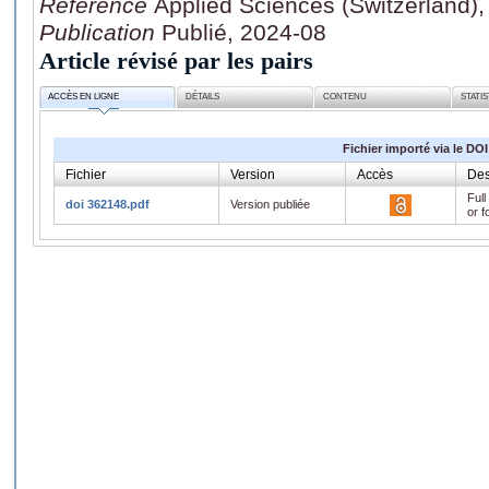
Référence
Applied Sciences (Switzerland),
Publication
Publié, 2024-08
Article révisé par les pairs
ACCÈS EN LIGNE
DÉTAILS
CONTENU
STATI
Fichier importé via le DOI
Fichier
Version
Accès
Des
Full
doi 362148.pdf
Version publiée
or f