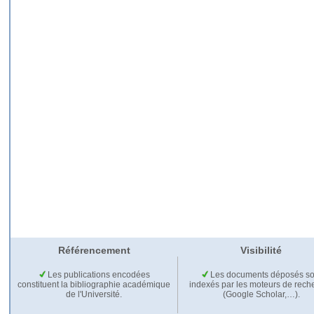
Référencement
Visibilité
Les publications encodées
Les documents déposés so
constituent la bibliographie académique
indexés par les moteurs de rech
de l'Université.
(Google Scholar,…).