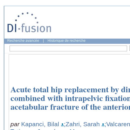
Recherche avancée
|
Historique de recherche
Acute total hip replacement by di
combined with intrapelvic fixation
acetabular fracture of the anteri
par
Kapanci, Bilal
;Zahri, Sarah
;Valcare