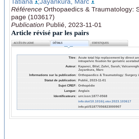
Tatiana
;Jayankura, Marc
Référence
Orthopaedics & Traumatology: S
page (103617)
Publication
Publié, 2023-11-01
Article révisé par les pairs
ACCÈS EN LIGNE
DÉTAILS
STATISTIQUES
Titre:
Acute total hip replacement by direct a
intrapelvic fixation for geriatric acetabu
Auteur:
Kapanci, Bilal; Zahri, Sarah; Valcarengh
Jayankura, Marc
Informations sur la publication:
Orthopaedics & Traumatology: Surgery &
Statut de publication:
Publié, 2023-11-01
Sujet CREF:
Orthopédie
Langue:
Anglais
Identificateurs:
urn:issn:1877-0568
info:doi/10.1016/j.otsr.2023.103617
info:pii/S1877056823000907