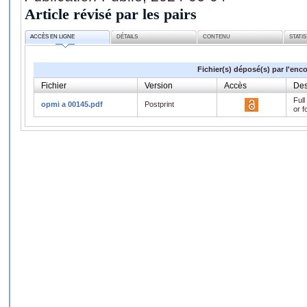
Article révisé par les pairs
ACCÈS EN LIGNE
DÉTAILS
CONTENU
STATI
Fichier(s) déposé(s) par l'enc
Fichier
Version
Accès
Des
Full
opmi a 00145.pdf
Postprint
or f