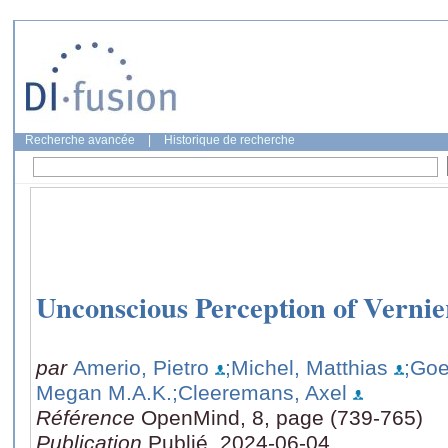
Recherche avancée
|
Historique de recherche
Unconscious Perception of Vernie
par
Amerio, Pietro
;Michel, Matthias
;Goe
Megan M.A.K.
;Cleeremans, Axel
Référence
OpenMind, 8, page (739-765)
Publication
Publié, 2024-06-04