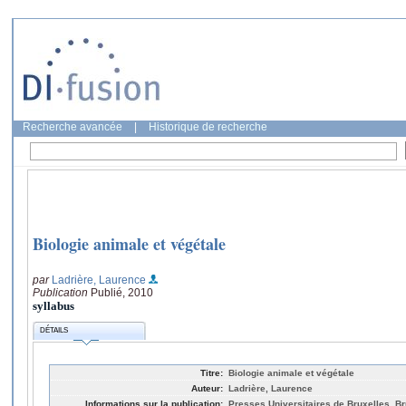
Recherche avancée
|
Historique de recherche
Biologie animale et végétale
par
Ladrière, Laurence
Publication
Publié, 2010
syllabus
DÉTAILS
Titre:
Biologie animale et végétale
Auteur:
Ladrière, Laurence
Informations sur la publication:
Presses Universitaires de Bruxelles, Br