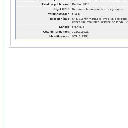
Statut de publication:
Publié, 2010
Sujet CREF:
Sciences bio-médicales et agricoles
Volumes/pages:
534 p.
Note générale:
SYL-011754 = Diapositives en couleurs. 
génétique évolutive, origine de la vie - 
Langue:
Français
Cote de rangement:
, 01Q/11521
Identificateurs:
SYL-011754