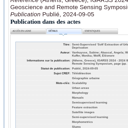
Geoscience and Remote Sensing Symposiu
Publication
Publié, 2024-09-05
Publication dans des actes
ACCÈS EN LIGNE
DÉTAILS
STATISTIQUES
Titre:
Semi-Supervised ‘Soft' Extraction of Ur
Deprivation
Auteur:
Vanhuysse, Sabine; Abascal, Angela; W
Kuffer, Monika; Wolff, Eléonore
Informations sur la publication:
(Athens, Greece), IGARSS 2024 - 2024 I
Remote Sensing Symposium, page (pp. 
Statut de publication:
Publié, 2024-09-05
Sujet CREF:
Télédétection
Géographie urbaine
Mots-clés:
Scalability
Urban areas
Morphology
Manuals
Semisupervised learning
Feature extraction
Satellite images
Semi-supervised learning
Morphometrics
Slums