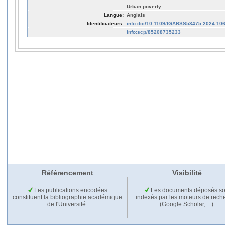
Urban poverty
Langue:
Anglais
Identificateurs:
info:doi/10.1109/IGARSS53475.2024.10
info:scp/85208735233
Référencement
Visibilité
Les publications encodées
Les documents déposés so
constituent la bibliographie académique
indexés par les moteurs de rech
de l'Université.
(Google Scholar,…).