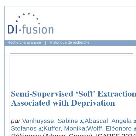
Recherche avancée
|
Historique de recherche
Semi-Supervised ‘Soft' Extractio
Associated with Deprivation
par
Vanhuysse, Sabine
;Abascal, Angela
Stefanos
;Kuffer, Monika
;Wolff, Eléonore
Référence
(Athens, Greece), IGARSS 2024 