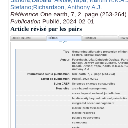
Stefano
;Richardson, Anthony A.J.
Référence
One earth, 7, 2, page (253-264)
Publication
Publié, 2024-02-01
Article révisé par les pairs
ACCÈS EN LIGNE
DÉTAILS
CONTENU
STATI
Titre:
Generating affordable protection of high
sectoral spatial planning
Auteur:
Fourchault, Léa; Dahdouh-Guebas, Farid;
Hanson, Jeffrey Owen; Buenafe, Kristine
Dabalà, Alvise; Yapa, Kanthi K.K.A.S.; C
Anthony A.J.
Informations sur la publication:
One earth, 7, 2, page (253-264)
Statut de publication:
Publié, 2024-02-01
Sujet CREF:
Sciences exactes et naturelles
Mots-clés:
area-based management
areas beyond national jurisdiction
biodiversity beyond national jurisdictio
integrated ocean management
marine protected areas
marine reserves
pelagic ecosystems
seamounts
vents