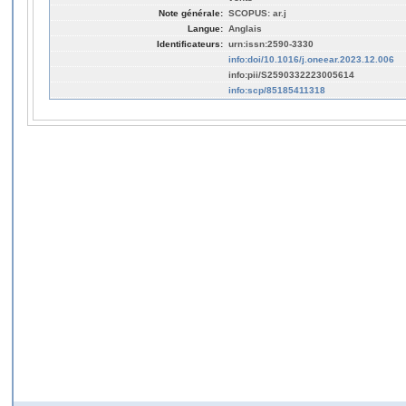
Note générale:
SCOPUS: ar.j
Langue:
Anglais
Identificateurs:
urn:issn:2590-3330
info:doi/10.1016/j.oneear.2023.12.006
info:pii/S2590332223005614
info:scp/85185411318