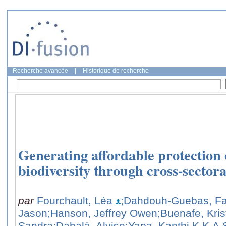
Recherche avancée
|
Historique de recherche
Generating affordable protection 
biodiversity through cross-sectora
par
Fourchault, Léa
;Dahdouh-Guebas, Fa
Jason
;Hanson, Jeffrey Owen
;Buenafe, Kris
Sandra
;Dabalà, Alvise
;Yapa, Kanthi K.K.A.