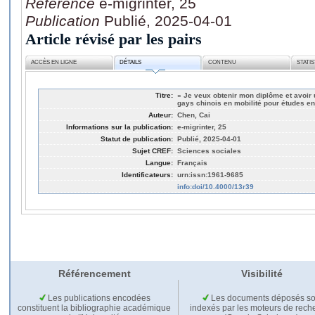
Référence
e-migrinter, 25
Publication
Publié, 2025-04-01
Article révisé par les pairs
ACCÈS EN LIGNE
DÉTAILS
CONTENU
STATI
Titre:
« Je veux obtenir mon diplôme et avoir 
gays chinois en mobilité pour études e
Auteur:
Chen, Cai
Informations sur la publication:
e-migrinter, 25
Statut de publication:
Publié, 2025-04-01
Sujet CREF:
Sciences sociales
Langue:
Français
Identificateurs:
urn:issn:1961-9685
info:doi/10.4000/13r39
Référencement
Visibilité
Les publications encodées
Les documents déposés so
constituent la bibliographie académique
indexés par les moteurs de rech