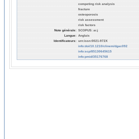
competing risk analysis
fracture
osteoporosis
risk assessment
risk factors
Note générale:
SCOPUS: ar.j
Langue:
Anglais
Identificateurs:
urn:issn:0021-972X
info:doi/10.1210/clinem/dgac092
info:scp/85130645615
info:pmid/35176768