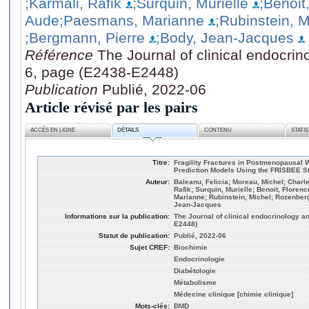
;Karmali, Rafik
;Surquin, Murielle
;Benoit
Aude
;Paesmans, Marianne
;Rubinstein, M
;Bergmann, Pierre
;Body, Jean-Jacques
Référence
The Journal of clinical endocri
6, page (E2438-E2448)
Publication
Publié, 2022-06
Article révisé par les pairs
ACCÈS EN LIGNE
DÉTAILS
CONTENU
STATI
Titre:
Fragility Fractures in Postmenopausal
Prediction Models Using the FRISBEE S
Auteur:
Baleanu, Felicia; Moreau, Michel; Charle
Rafik; Surquin, Murielle; Benoit, Flore
Marianne; Rubinstein, Michel; Rozenber
Jean-Jacques
Informations sur la publication:
The Journal of clinical endocrinology a
E2448)
Statut de publication:
Publié, 2022-06
Sujet CREF:
Biochimie
Endocrinologie
Diabétologie
Métabolisme
Médecine clinique [chimie clinique]
Mots-clés:
BMD