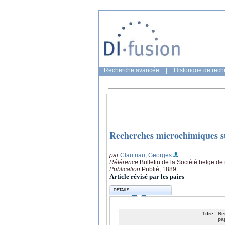
Recherche avancée
|
Historique de rec
Recherches microchimiques sur
par
Clautriau, Georges
Référence
Bulletin de la Société belge de
Publication
Publié, 1889
Article révisé par les pairs
DÉTAILS
Titre:
Re
pa