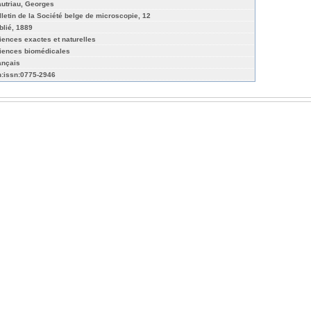
autriau, Georges
lletin de la Société belge de microscopie, 12
blié, 1889
iences exactes et naturelles
iences biomédicales
ançais
n:issn:0775-2946