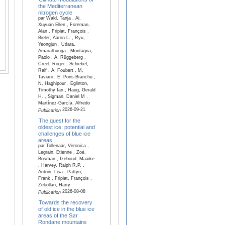
the Mediterranean
nitrogen cycle
par Wald, Tanja , Ai,
Xuyuan Ellen , Foreman,
Alan , Fripiat, François ,
Bieler, Aaron L. , Ryu,
Yeongjun , Udara,
Amarathunga , Montagna,
Paolo , A, Rüggeberg ,
Creel, Roger , Schiebel,
Ralf , A, Foubert , M,
Taviani , E, Pons-Branchu ,
N, Haghipour , Eglinton,
Timothy Ian , Haug, Gerald
H. , Sigman, Daniel M ,
Martínez-García, Alfredo
2026-09-21
Publication
The quest for the
oldest ice: potential and
challenges of blue ice
areas
par Tollenaar, Veronica ,
Legrain, Etienne , Zoé,
Bosman , Izeboud, Maaike
, Harvey, Ralph R.P. ,
Ardoin, Lisa , Pattyn,
Frank , Fripiat, François ,
Zekollari, Harry
2026-08-08
Publication
Towards the recovery
of old ice in the blue ice
areas of the Sør
Rondane mountains