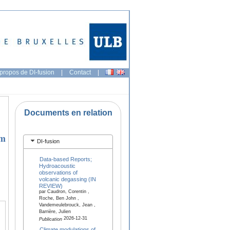
propos de DI-fusion
|
Contact
|
Documents en relation
um
DI-fusion
Data-based Reports;
Hydroacoustic
observations of
volcanic degassing (IN
REVIEW)
par Caudron, Corentin ,
Roche, Ben John ,
Vandemeulebrouck, Jean ,
Barrière, Julien
2026-12-31
Publication
Climate modulations of