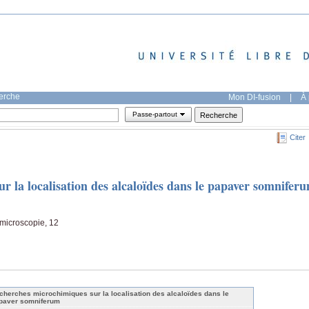
herche
Mon DI-fusion
|
À 
Passe-partout
Citer
 la localisation des alcaloïdes dans le papaver somnifer
 microscopie, 12
cherches microchimiques sur la localisation des alcaloïdes dans le
paver somniferum