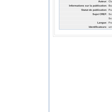
Auteur:
Cl
Informations sur la publication:
Bu
Statut de publication:
Pu
Sujet CREF:
Sc
Sc
Langue:
Fr
Identificateurs:
ur