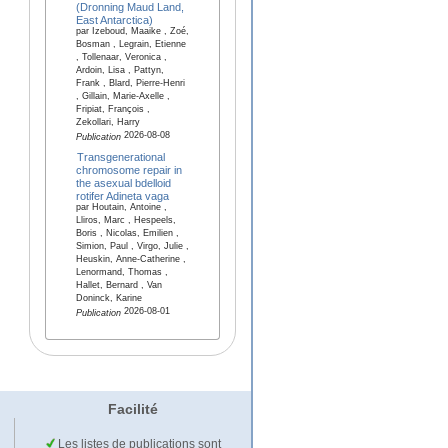
(Dronning Maud Land,
East Antarctica)
par Izeboud, Maaike , Zoé,
Bosman , Legrain, Etienne
, Tollenaar, Veronica ,
Ardoin, Lisa , Pattyn,
Frank , Blard, Pierre-Henri
, Gillain, Marie-Axelle ,
Fripiat, François ,
Zekollari, Harry
2026-08-08
Publication
Transgenerational
chromosome repair in
the asexual bdelloid
rotifer Adineta vaga
par Houtain, Antoine ,
Lliros, Marc , Hespeels,
Boris , Nicolas, Emilien ,
Simion, Paul , Virgo, Julie ,
Heuskin, Anne-Catherine ,
Lenormand, Thomas ,
Hallet, Bernard , Van
Doninck, Karine
2026-08-01
Publication
Facilité
Les listes de publications sont