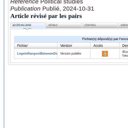
Référence
Political studies
Publication
Publié, 2024-10-31
Article révisé par les pairs
ACCÈS EN LIGNE
DÉTAILS
CONTENU
STATI
Fichier(s) déposé(s) par l'enc
Fichier
Version
Accès
Des
Œuv
LegeinRangoniBetweenDeclineAndDistress.pdf
Version publiée
l'œ