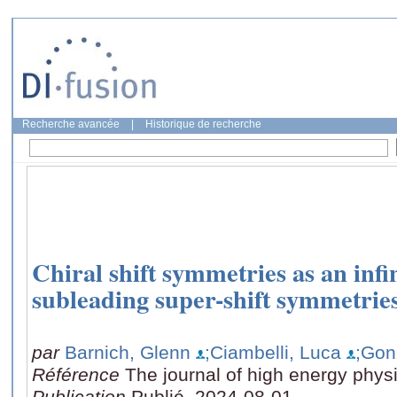
Recherche avancée
|
Historique de recherche
Chiral shift symmetries as an infi
subleading super-shift symmetrie
par
Barnich, Glenn
;Ciambelli, Luca
;Gon
Référence
The journal of high energy physi
Publication
Publié, 2024-08-01