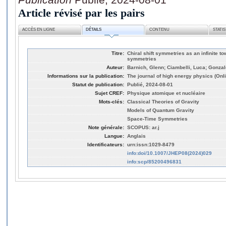
Article révisé par les pairs
ACCÈS EN LIGNE
DÉTAILS
CONTENU
STATI
Titre:
Chiral shift symmetries as an infinite to
symmetries
Auteur:
Barnich, Glenn; Ciambelli, Luca; Gonzal
Informations sur la publication:
The journal of high energy physics (Onli
Statut de publication:
Publié, 2024-08-01
Sujet CREF:
Physique atomique et nucléaire
Mots-clés:
Classical Theories of Gravity
Models of Quantum Gravity
Space-Time Symmetries
Note générale:
SCOPUS: ar.j
Langue:
Anglais
Identificateurs:
urn:issn:1029-8479
info:doi/10.1007/JHEP08(2024)029
info:scp/85200496831