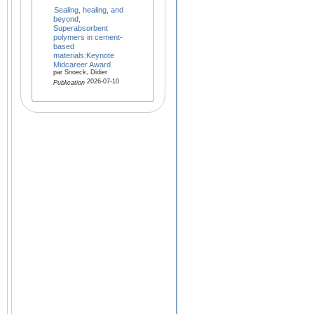
Sealing, healing, and
beyond,
Superabsorbent
polymers in cement-
based
materials:Keynote
Midcareer Award
par Snoeck, Didier
2026-07-10
Publication