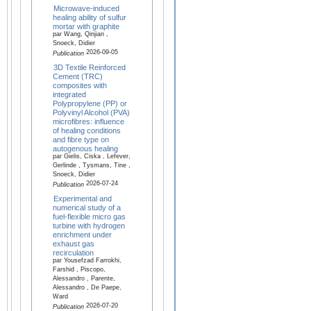
Microwave-induced
healing ability of sulfur
mortar with graphite
par Wang, Qinjian ,
Snoeck, Didier
2026-09-05
Publication
3D Textile Reinforced
Cement (TRC)
composites with
integrated
Polypropylene (PP) or
Polyvinyl Alcohol (PVA)
microfibres: influence
of healing conditions
and fibre type on
autogenous healing
par Gielis, Ciska , Lefever,
Gerlinde , Tysmans, Tine ,
Snoeck, Didier
2026-07-24
Publication
Experimental and
numerical study of a
fuel-flexible micro gas
turbine with hydrogen
enrichment under
exhaust gas
recirculation
par Yousefzad Farrokhi,
Farshid , Piscopo,
Alessandro , Parente,
Alessandro , De Paepe,
Ward
2026-07-20
Publication