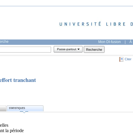
herche
Mon DI-fusion
|
À 
Passe-partout
Citer
effort tranchant
STATISTIQUES