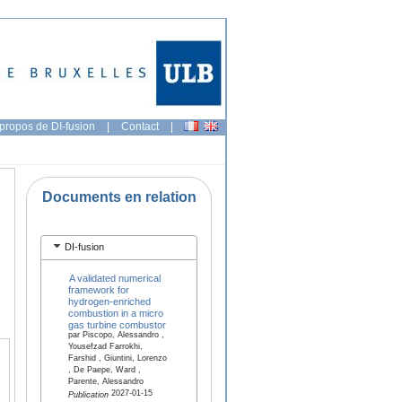
propos de DI-fusion
|
Contact
|
Documents en relation
DI-fusion
A validated numerical
framework for
hydrogen-enriched
combustion in a micro
gas turbine combustor
par Piscopo, Alessandro ,
Yousefzad Farrokhi,
Farshid , Giuntini, Lorenzo
, De Paepe, Ward ,
Parente, Alessandro
2027-01-15
Publication