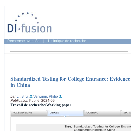
Recherche avancée
|
Historique de recherche
Standardized Testing for College Entrance: Eviden
in China
par
Li, Sirui
;Verwimp, Philip
Publication
Publié, 2024-09
Travail de recherche/Working paper
ACCÈS EN LIGNE
DÉTAILS
CONTENU
STATI
Titre:
Standardized Testing for College Entran
Examination Reform in China