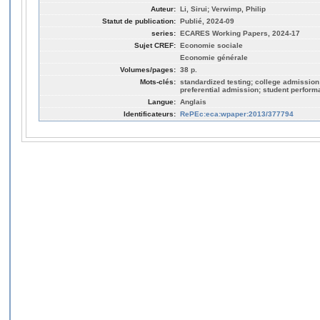
Auteur:
Li, Sirui; Verwimp, Philip
Statut de publication:
Publié, 2024-09
series:
ECARES Working Papers, 2024-17
Sujet CREF:
Economie sociale
Economie générale
Volumes/pages:
38 p.
Mots-clés:
standardized testing; college admission
preferential admission; student perform
Langue:
Anglais
Identificateurs:
RePEc:eca:wpaper:2013/377794