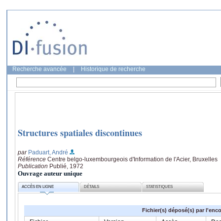
Recherche avancée
|
Historique de recherche
Structures spatiales discontinues
par
Paduart, André
Référence
Centre belgo-luxembourgeois d'Information de l'Acier, Bruxelles
Publication
Publié, 1972
Ouvrage auteur unique
ACCÈS EN LIGNE
DÉTAILS
STATISTIQUES
Fichier(s) déposé(s) par l'enc