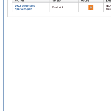
Fichier
Version
Accès
Des
1972-structures
Œuv
Postprint
spatiales.pdf
l'œ