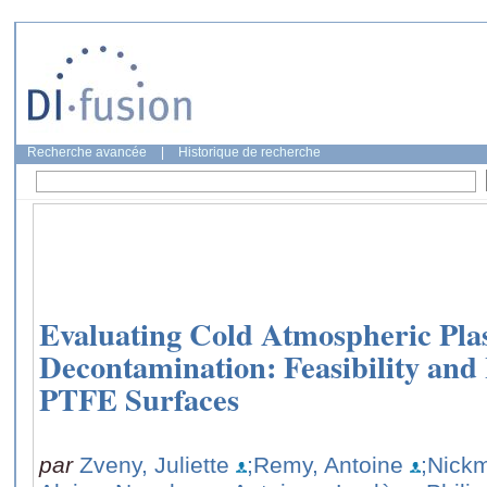
Recherche avancée
|
Historique de recherche
Evaluating Cold Atmospheric Pla
Decontamination: Feasibility and
PTFE Surfaces
par
Zveny, Juliette
;Remy, Antoine
;Nickm