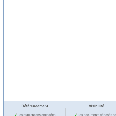
Référencement
Visibilité
Les publications encodées
Les documents déposés so