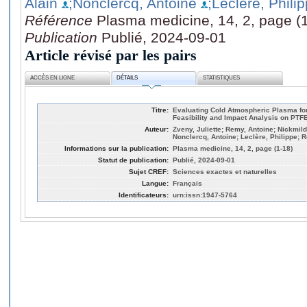
Alain
;Nonclercq, Antoine
;Leclère, Phili
Référence
Plasma medicine, 14, 2, page (
Publication
Publié, 2024-09-01
Article révisé par les pairs
ACCÈS EN LIGNE
DÉTAILS
STATISTIQUES
Titre:
Evaluating Cold Atmospheric Plasma fo
Feasibility and Impact Analysis on PTF
Auteur:
Zveny, Juliette; Remy, Antoine; Nickmild
Nonclercq, Antoine; Leclère, Philippe; 
Informations sur la publication:
Plasma medicine, 14, 2, page (1-18)
Statut de publication:
Publié, 2024-09-01
Sujet CREF:
Sciences exactes et naturelles
Langue:
Français
Identificateurs:
urn:issn:1947-5764