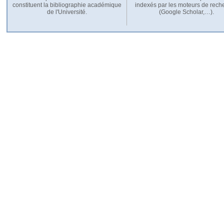
constituent la bibliographie académique
indexés par les moteurs de rech
de l'Université.
(Google Scholar,…).