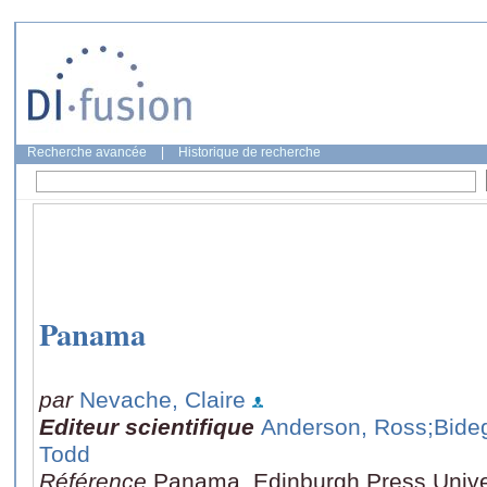
Recherche avancée
|
Historique de recherche
Panama
par
Nevache, Claire
Editeur scientifique
Anderson, Ross
;Bide
Todd
Référence
Panama, Edinburgh Press Universi